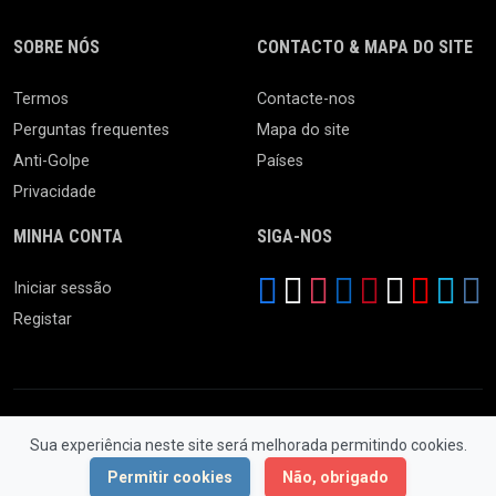
SOBRE NÓS
CONTACTO & MAPA DO SITE
Termos
Contacte-nos
Perguntas frequentes
Mapa do site
Anti-Golpe
Países
Privacidade
MINHA CONTA
SIGA-NOS
Iniciar sessão
Registar
Sua experiência neste site será melhorada permitindo cookies.
© 2026 Ferro Velho. Todos os Direitos Reservados.
Permitir cookies
Não, obrigado