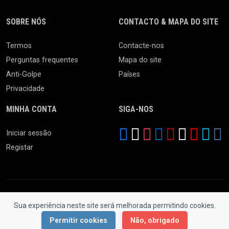
SOBRE NÓS
CONTACTO & MAPA DO SITE
Termos
Contacte-nos
Perguntas frequentes
Mapa do site
Anti-Golpe
Países
Privacidade
MINHA CONTA
SIGA-NOS
Iniciar sessão
Registar
Sua experiência neste site será melhorada permitindo cookies.
© 2026 Ferro Velho. Todos os Direitos Reservados.
Permitir cookies
Não, obrigado