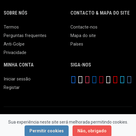
SOBRE NÓS
CONTACTO & MAPA DO SITE
Termos
Contacte-nos
Perguntas frequentes
Mapa do site
Anti-Golpe
Países
Privacidade
MINHA CONTA
SIGA-NOS
Iniciar sessão
Registar
Sua experiência neste site será melhorada permitindo cookies.
© 2026 Ferro Velho. Todos os Direitos Reservados.
Permitir cookies
Não, obrigado