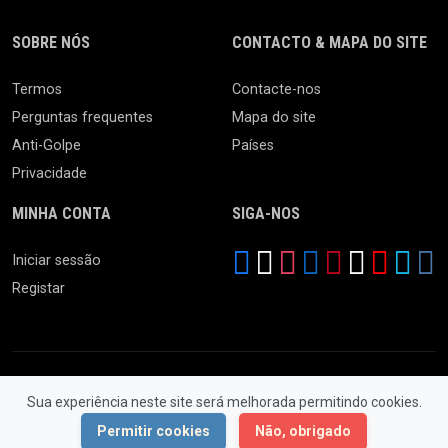
SOBRE NÓS
CONTACTO & MAPA DO SITE
Termos
Contacte-nos
Perguntas frequentes
Mapa do site
Anti-Golpe
Países
Privacidade
MINHA CONTA
SIGA-NOS
Iniciar sessão
Registar
Sua experiência neste site será melhorada permitindo cookies.
© 2026 Ferro Velho. Todos os Direitos Reservados.
Permitir cookies
Não, obrigado