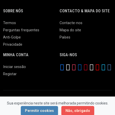
SOBRE NÓS
CONTACTO & MAPA DO SITE
Termos
Contacte-nos
Perguntas frequentes
Mapa do site
Anti-Golpe
Países
Privacidade
MINHA CONTA
SIGA-NOS
Iniciar sessão
Registar
Sua experiência neste site será melhorada permitindo cookies.
© 2026 Ferro Velho. Todos os Direitos Reservados.
Permitir cookies
Não, obrigado