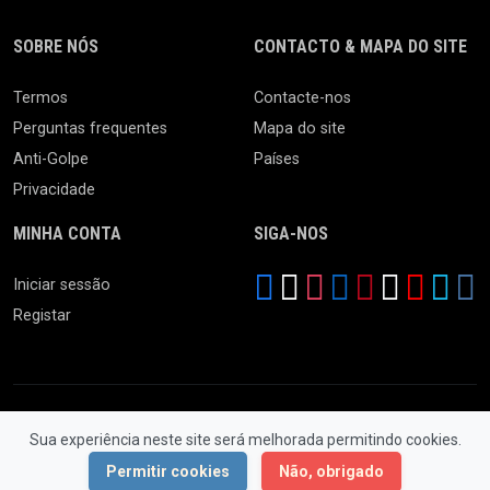
SOBRE NÓS
CONTACTO & MAPA DO SITE
Termos
Contacte-nos
Perguntas frequentes
Mapa do site
Anti-Golpe
Países
Privacidade
MINHA CONTA
SIGA-NOS
Iniciar sessão
Registar
Sua experiência neste site será melhorada permitindo cookies.
© 2026 Ferro Velho. Todos os Direitos Reservados.
Permitir cookies
Não, obrigado