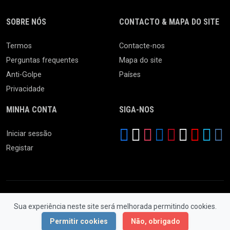
SOBRE NÓS
CONTACTO & MAPA DO SITE
Termos
Contacte-nos
Perguntas frequentes
Mapa do site
Anti-Golpe
Países
Privacidade
MINHA CONTA
SIGA-NOS
Iniciar sessão
Registar
Sua experiência neste site será melhorada permitindo cookies.
© 2026 Ferro Velho. Todos os Direitos Reservados.
Permitir cookies
Não, obrigado