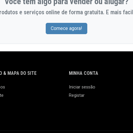
Você tem algo para vender ou alugar?
odutos e serviços online de forma gratuita. E mais facil
Comece agora!
 & MAPA DO SITE
MINHA CONTA
nos
Iniciar sessão
te
Registar